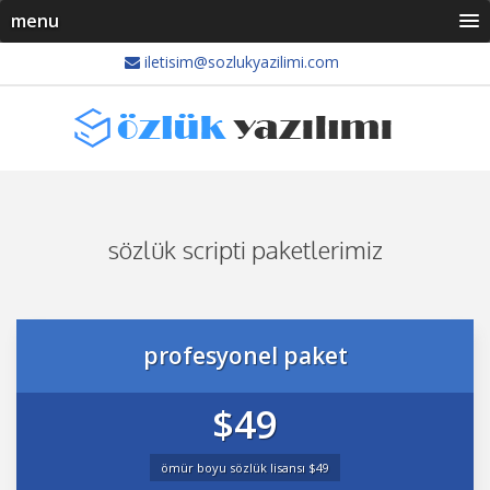
menu
iletisim@sozlukyazilimi.com
sözlük scripti paketlerimiz
profesyonel paket
$49
ömür boyu sözlük li̇sansi $49